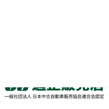
稿
定
定
定
ペ
ペ
ペ
の
カテゴリー
ー
ー
ー
ペ
ジ
ジ
ジ
中古車いす
ー
ジ
お知らせ
送
イベント
り